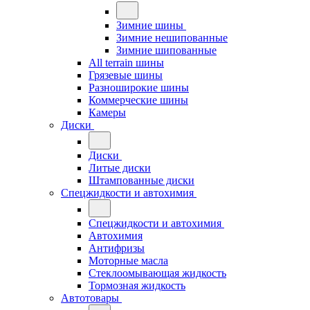
Зимние шины
Зимние нешипованные
Зимние шипованные
All terrain шины
Грязевые шины
Разноширокие шины
Коммерческие шины
Камеры
Диски
Диски
Литые диски
Штампованные диски
Спецжидкости и автохимия
Спецжидкости и автохимия
Автохимия
Антифризы
Моторные масла
Стеклоомывающая жидкость
Тормозная жидкость
Автотовары