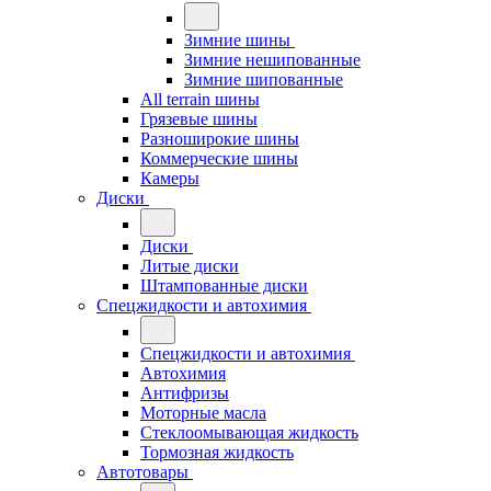
Зимние шины
Зимние нешипованные
Зимние шипованные
All terrain шины
Грязевые шины
Разноширокие шины
Коммерческие шины
Камеры
Диски
Диски
Литые диски
Штампованные диски
Спецжидкости и автохимия
Спецжидкости и автохимия
Автохимия
Антифризы
Моторные масла
Стеклоомывающая жидкость
Тормозная жидкость
Автотовары