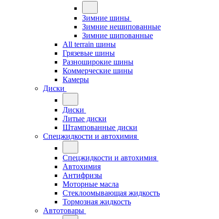
Зимние шины
Зимние нешипованные
Зимние шипованные
All terrain шины
Грязевые шины
Разноширокие шины
Коммерческие шины
Камеры
Диски
Диски
Литые диски
Штампованные диски
Спецжидкости и автохимия
Спецжидкости и автохимия
Автохимия
Антифризы
Моторные масла
Стеклоомывающая жидкость
Тормозная жидкость
Автотовары