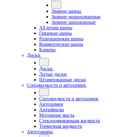
Зимние шины
Зимние нешипованные
Зимние шипованные
All terrain шины
Грязевые шины
Разноширокие шины
Коммерческие шины
Камеры
Диски
Диски
Литые диски
Штампованные диски
Спецжидкости и автохимия
Спецжидкости и автохимия
Автохимия
Антифризы
Моторные масла
Стеклоомывающая жидкость
Тормозная жидкость
Автотовары