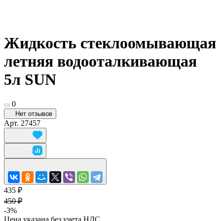
Жидкость стеклоомывающая
летняя водооталкивающая
5л SUN
0
Нет отзывов
Арт.
27457
435 ₽
450 ₽
-3%
Цена указана без учета НДС